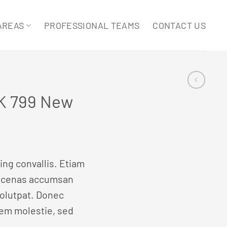
AREAS
PROFESSIONAL TEAMS
CONTACT US
 799 New
ng convallis. Etiam
aecenas accumsan
volutpat. Donec
em molestie, sed