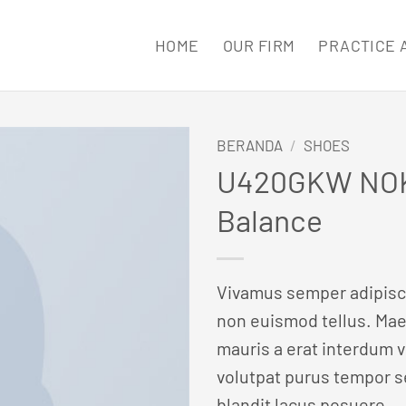
HOME
OUR FIRM
PRACTICE 
BERANDA
/
SHOES
U420GKW NOK
Balance
Vivamus semper adipisci
non euismod tellus. M
mauris a erat interdum 
volutpat purus tempor s
blandit lacus posuere.